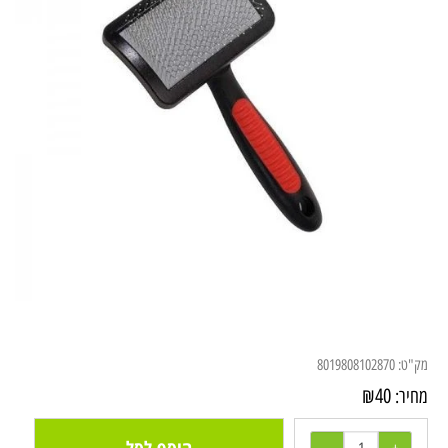
מק"ט:
8019808102870
₪
40
מחיר: