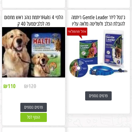
ג'נטל לידר Gentle Leader ריתמה
הלטי Halti 4ריתמת נוהג ראש מחסום
להובלת הכלב ולשליטה מלאה עליו
פה לכלביםמעל 40 ק
₪
110
₪
120
פרטים נוספים
פרטים נוספים
הוסף לסל