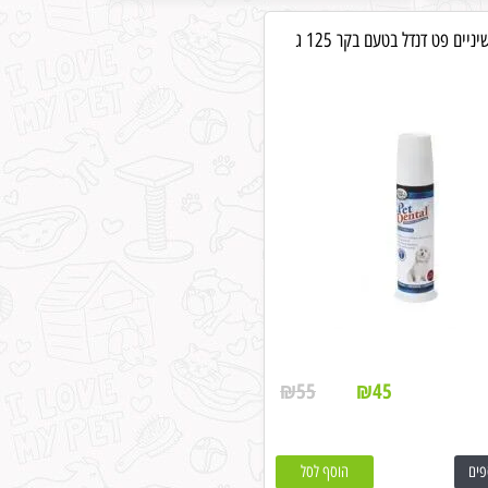
יים פט דנדל בטעם בקר 125 ג
₪
55
₪
45
פים
הוסף לסל