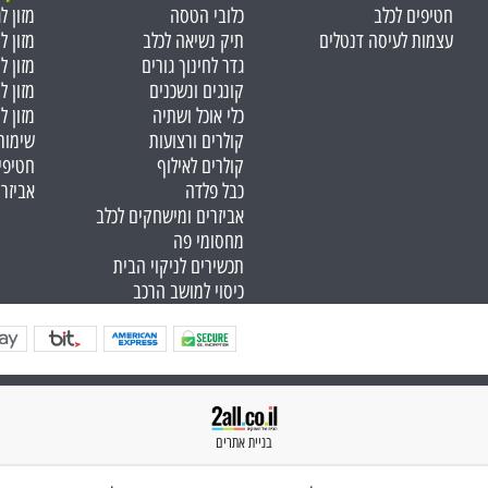
חטיפים לכלב
כלובי הטסה
מזון ל
עצמות לעיסה דנטלים
תיק נשיאה לכלב
מזון ל
גדר לחינוך גורים
מזון ל
קונגים ונשכנים
מזון ל
כלי אוכל ושתיה
מזון ל
קולרים ורצועות
שימור
קולרים לאילוף
חטיפי
כבל פלדה
אביזר
אביזרים ומישחקים לכלב
מחסומי פה
תכשירים לניקוי הבית
כיסוי למושב הרכב
בניית אתרים