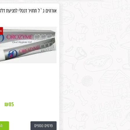
אורוזים ג`ל תחזיר דנטלי למניעת דלק
₪
85
פרטים נוספים
הו