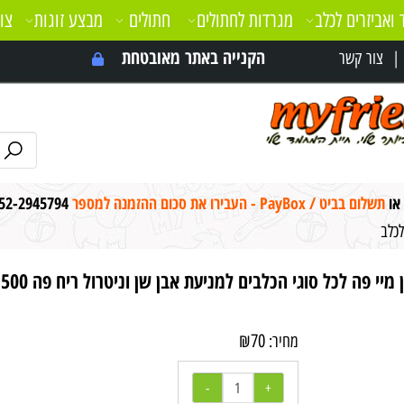
 ואביזרים לכלב
מגרדות לחתולים
חתולים
מבצע זוגות
צו
הקנייה באתר מאובטחת
צור קשר
 או
תשלום בביט / PayBox - העבירו את סכום ההזמנה למספר
52-2945794
כלב
מיי פה לכל סוגי הכלבים למניעת אבן שן וניטרול ריח פה 500 מ"ל
₪
70
מחיר: