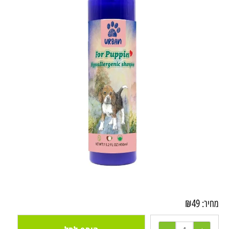
₪
49
מחיר: