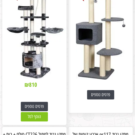
₪
810
פרטים נוספים
פרטים נוספים
הוסף לסל
מתקן גרוד ps117 ארבע קומות של
מתקן גרוד לחתול CT226 סולם + בית +