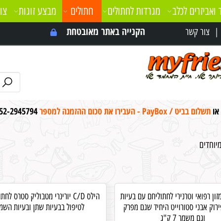
 ואביזרים לכלב
מגרדות לחתולים
חתולים
מבצע זוגות
צו
הקנייה באתר מאובטחת
צור קשר
 או
תשלום בביט / PayBox - העבירו את סכום ההזמנה למספר
52-2945794
מיוחדים
רבק U מזון רפואי וטרנירי לחתוליחם עם בעיות
רוק אבני סטורוייט היחיד שגם מפרק
לטיפול בבעיות שתן ובעיות השמ
וגם משמר 7 ק"ג