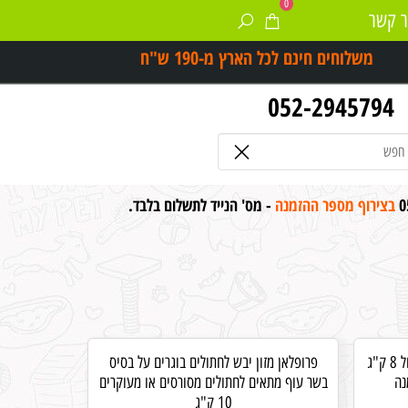
0
ר קשר
משלוחים חינם לכל הארץ מ-
190 ש"ח
052-2945794
0
בצירוף מספר ההזמנה
- מס' הנייד לתשלום בלבד.
הילס C/D יורינרי מטבוליק סטרס לחתול 8 ק"ג
פרופלאן מזון יבש לחתולים בוגרים על בסיס
נה
בשר עוף מתאים לחתולים מסורסים או מעוקרים
10 ק"ג