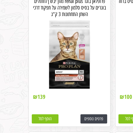
יס ברווז
פרופלאן בוגר renal plus מזון יבש ךלחתולים
בוגרים על בסיס סלמון לשמירה על תפקוד דרכי
השתן התחתונות 3 ק"ג
₪
139
₪
100
 לסל
פרטים נוספים
הוסף לסל