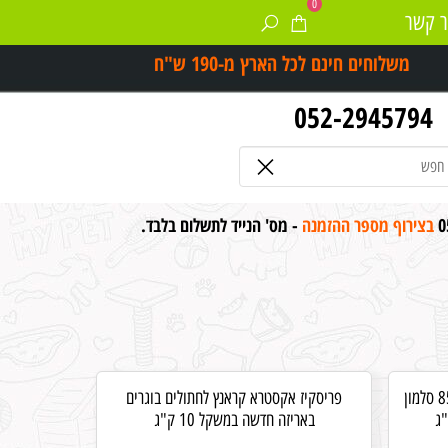
0
ר קשר
משלוחים חינם לכל הארץ מ-
190 ש"ח
052-2945794
0
בצירוף מספר ההזמנה
- מס' הנייד לתשלום בלבד.
לאוונרדו מזון יבש לחתולים בוגרים 85% סלמון
פריסקיז אקסטרא קראנץ לחתולים בוגרים
באריזה חדשה במשקל 10 ק"ג