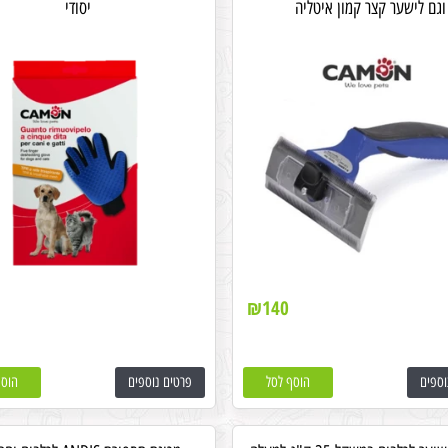
וגם לישער קצר קמון איטליה
יסודי
₪
140
וספים
הוסף לסל
פרטים נוספים
הוסף